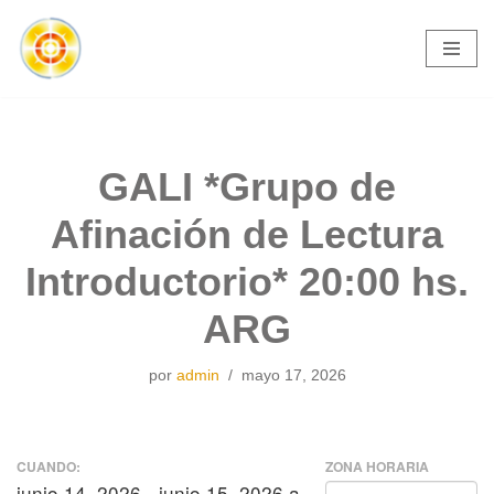
Saltar
al
contenido
GALI *Grupo de
Afinación de Lectura
Introductorio* 20:00 hs.
ARG
por
admin
mayo 17, 2026
CUANDO:
ZONA HORARIA
junio 14, 2026 - junio 15, 2026 a