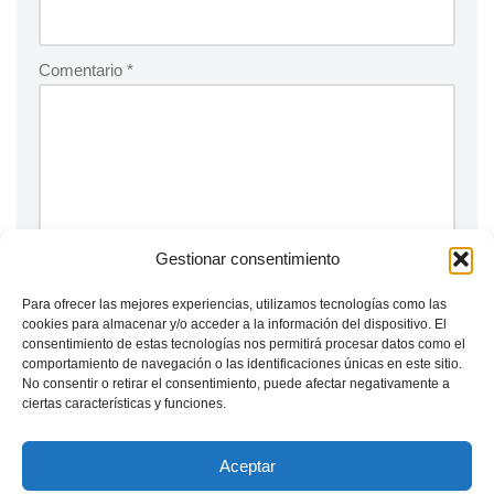
Comentario
*
Gestionar consentimiento
Para ofrecer las mejores experiencias, utilizamos tecnologías como las
cookies para almacenar y/o acceder a la información del dispositivo. El
consentimiento de estas tecnologías nos permitirá procesar datos como el
comportamiento de navegación o las identificaciones únicas en este sitio.
Guarda mi nombre, correo electrónico y web en este
No consentir o retirar el consentimiento, puede afectar negativamente a
navegador para la próxima vez que comente.
ciertas características y funciones.
Aceptar